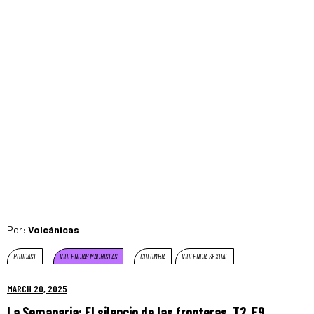
Por:
Volcánicas
PODCAST
VIOLENCIAS MACHISTAS
COLOMBIA
VIOLENCIA SEXUAL
MARCH 20, 2025
La Semanaria: El silencio de las fronteras. T2, E9.