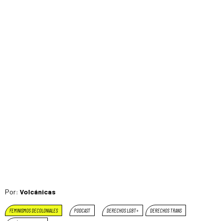
Por:
Volcánicas
FEMINISMOS DECOLONIALES
PODCAST
DERECHOS LGBT+
DERECHOS TRANS