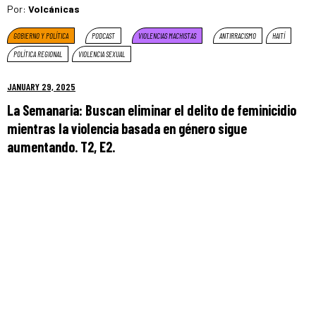
Por:
Volcánicas
GOBIERNO Y POLÍTICA
PODCAST
VIOLENCIAS MACHISTAS
ANTIRRACISMO
HAITÍ
POLÍTICA REGIONAL
VIOLENCIA SEXUAL
JANUARY 29, 2025
La Semanaria: Buscan eliminar el delito de feminicidio
mientras la violencia basada en género sigue
aumentando. T2, E2.