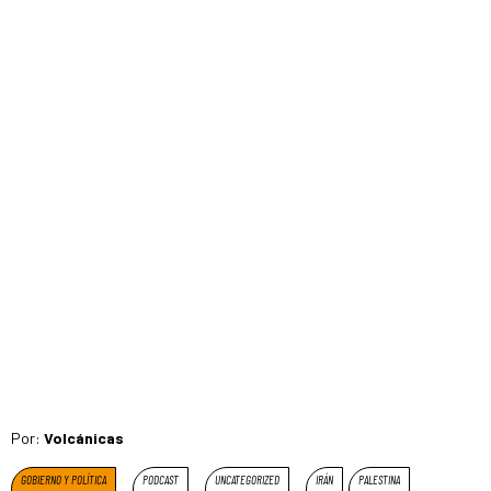
Por:
Volcánicas
GOBIERNO Y POLÍTICA
PODCAST
UNCATEGORIZED
IRÁN
PALESTINA