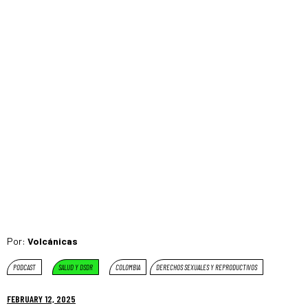
Por:
Volcánicas
PODCAST
SALUD Y DSDR
COLOMBIA
DERECHOS SEXUALES Y REPRODUCTIVOS
FEBRUARY 12, 2025