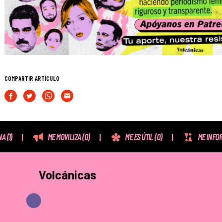
COMPARTIR ARTÍCULO
NA
(1)
ME MOVILIZA
(0)
ME ES ÚTIL
(0)
ME INFO
Volcánicas