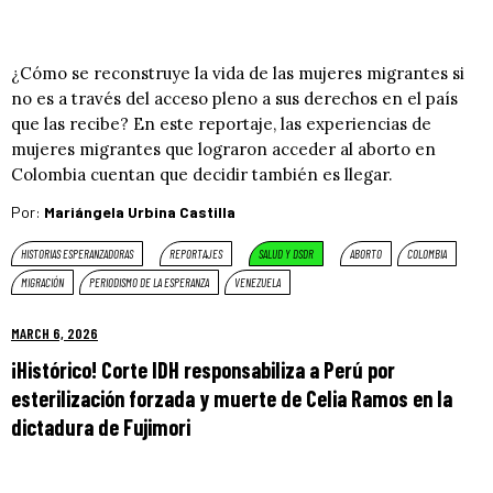
¿Cómo se reconstruye la vida de las mujeres migrantes si
no es a través del acceso pleno a sus derechos en el país
que las recibe? En este reportaje, las experiencias de
mujeres migrantes que lograron acceder al aborto en
Colombia cuentan que decidir también es llegar.
Por:
Mariángela Urbina Castilla
HISTORIAS ESPERANZADORAS
REPORTAJES
SALUD Y DSDR
ABORTO
COLOMBIA
MIGRACIÓN
PERIODISMO DE LA ESPERANZA
VENEZUELA
MARCH 6, 2026
¡Histórico! Corte IDH responsabiliza a Perú por
esterilización forzada y muerte de Celia Ramos en la
dictadura de Fujimori