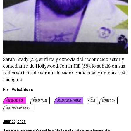
Sarah Brady (25), surfista y exnovia del reconocido actor y
comediante de Hollywood, Jonah Hill (39), lo señaló en sus
redes sociales de ser un abusador emocional y un narcisista
misógino.
Por:
Volcánicas
MISCELÁNEA POP
REPORTAJES
VIOLENCIAS MACHISTAS
CINE
SERIES Y TV
VIOLENCIA PSICOLÓGICA
JUNE 22, 2023