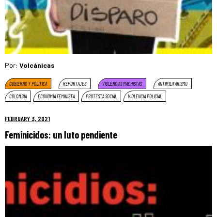
Por:
Volcánicas
GOBIERNO Y POLÍTICA
REPORTAJES
VIOLENCIAS MACHISTAS
ANTIMILITARISMO
COLOMBIA
ECONOMÍA FEMINISTA
PROTESTA SOCIAL
VIOLENCIA POLICIAL
FEBRUARY 3, 2021
Feminicidos: un luto pendiente