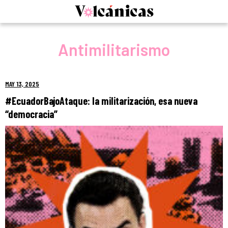
Skip
to
content
Antimilitarismo
MAY 13, 2025
#EcuadorBajoAtaque: la militarización, esa nueva
“democracia”