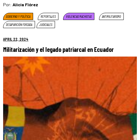
Por:
Alicia Flórez
GOBIERNO Y POLÍTICA
REPORTAJES
VIOLENCIAS MACHISTAS
ANTIMILITARISMO
DESAPARICIÓN FORZADA
JUDICIALES
APRIL 22, 2024
Militarización y el legado patriarcal en Ecuador