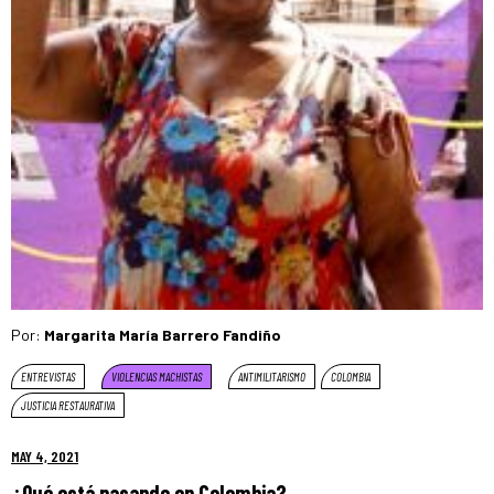
Por:
Margarita María Barrero Fandiño
ENTREVISTAS
VIOLENCIAS MACHISTAS
ANTIMILITARISMO
COLOMBIA
JUSTICIA RESTAURATIVA
MAY 4, 2021
¿Qué está pasando en Colombia?