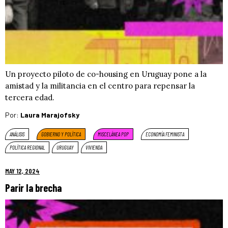
Un proyecto piloto de co-housing en Uruguay pone a la
amistad y la militancia en el centro para repensar la
tercera edad.
Por:
Laura Marajofsky
ANÁLISIS
GOBIERNO Y POLÍTICA
MISCELÁNEA POP
ECONOMÍA FEMINISTA
POLÍTICA REGIONAL
URUGUAY
VIVIENDA
MAY 12, 2024
Parir la brecha