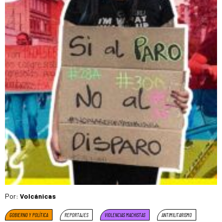
Por:
Volcánicas
GOBIERNO Y POLÍTICA
REPORTAJES
VIOLENCIAS MACHISTAS
ANTIMILITARISMO