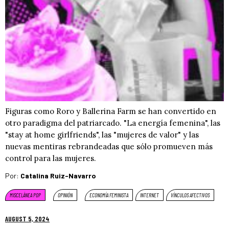
Figuras como Roro y Ballerina Farm se han convertido en
otro paradigma del patriarcado. "La energía femenina", las
"stay at home girlfriends", las "mujeres de valor" y las
nuevas mentiras rebrandeadas que sólo promueven más
control para las mujeres.
Por:
Catalina Ruiz-Navarro
MISCELÁNEA POP
OPINIÓN
ECONOMÍA FEMINISTA
INTERNET
VÍNCULOS AFECTIVOS
AUGUST 5, 2024