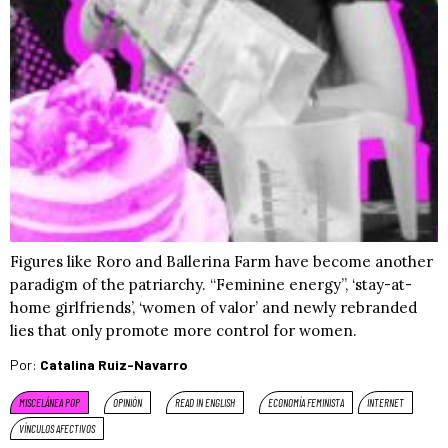
Figures like Roro and Ballerina Farm have become another
paradigm of the patriarchy. “Feminine energy”, ‘stay-at-
home girlfriends’, ‘women of valor’ and newly rebranded
lies that only promote more control for women.
Por:
Catalina Ruiz-Navarro
MISCELÁNEA POP
OPINIÓN
READ IN ENGLISH
ECONOMÍA FEMINISTA
INTERNET
VÍNCULOS AFECTIVOS