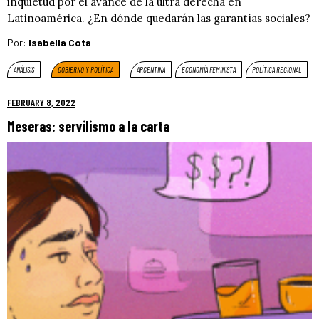
inquietud por el avance de la ultra derecha en
Latinoamérica. ¿En dónde quedarán las garantías sociales?
Por:
Isabella Cota
ANÁLISIS
GOBIERNO Y POLÍTICA
ARGENTINA
ECONOMÍA FEMINISTA
POLÍTICA REGIONAL
FEBRUARY 8, 2022
Meseras: servilismo a la carta