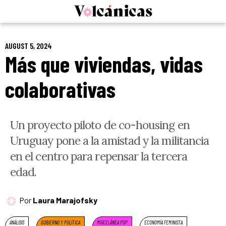
Skip
to
content
AUGUST 5, 2024
Más que viviendas, vidas
colaborativas
Un proyecto piloto de co-housing en
Uruguay pone a la amistad y la militancia
en el centro para repensar la tercera
edad.
Por
Laura Marajofsky
ANÁLISIS
GOBIERNO Y POLÍTICA
MISCELÁNEA POP
ECONOMÍA FEMINISTA