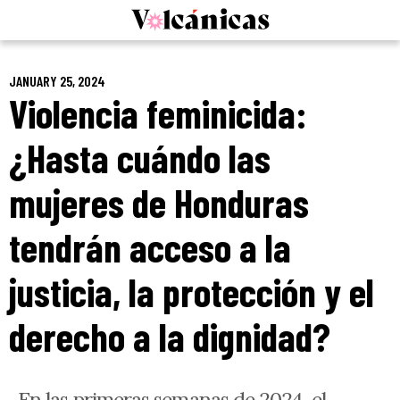
Skip
to
content
JANUARY 25, 2024
Violencia feminicida:
¿Hasta cuándo las
mujeres de Honduras
tendrán acceso a la
justicia, la protección y el
derecho a la dignidad?
En las primeras semanas de 2024, el