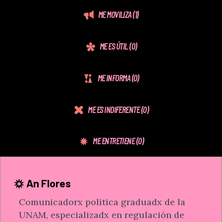
ME MOVILIZA
(1)
ME ES ÚTIL
(0)
ME INFORMA
(0)
ME ES INDIFERENTE
(0)
ME ENTRETIENE
(0)
An Flores
Comunicadorx política graduadx de la
UNAM, especializadx en regulación de