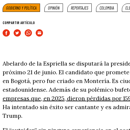
GOBIERNO Y POLÍTICA
OPINIÓN
REPORTAJES
COLOMBIA
EL
COMPARTIR ARTÍCULO
Abelardo de la Espriella se disputará la presi
próximo 21 de junio. El candidato que promete 
en Bogotá, pero fue criado en Montería. Es ci
estadounidense. Además de su polémico bufet
empresas que, en 2025, dieron pérdidas por 15
Ha intentado sin éxito ser cantante y es admi
Trump.