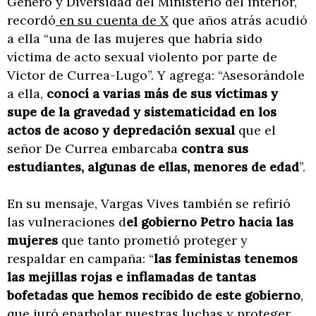
Género y Diversidad del Ministerio del interior,
recordó
en su cuenta de X
que años atrás acudió
a ella “una de las mujeres que habría sido
víctima de acto sexual violento por parte de
Victor de Currea-Lugo”. Y agrega: “Asesorándole
a ella,
conocí a varias más de sus víctimas y
supe de la gravedad y sistematicidad en los
actos de acoso y depredación sexual
que el
señor De Currea embarcaba
contra sus
estudiantes, algunas de ellas, menores de edad
”.
En su mensaje, Vargas Vives también se refirió
las vulneraciones d
el gobierno Petro hacia las
mujeres
que tanto prometió proteger y
respaldar en campaña: “
las feministas tenemos
las mejillas rojas e inflamadas de tantas
bofetadas que hemos recibido de este gobierno
,
que juró enarbolar nuestras luchas y proteger