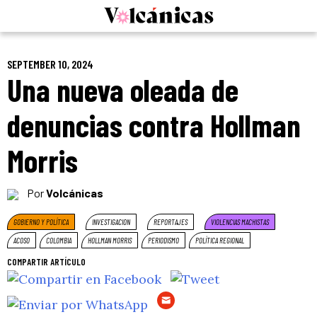
Skip
to
content
SEPTEMBER 10, 2024
Una nueva oleada de
denuncias contra Hollman
Morris
Por
Volcánicas
GOBIERNO Y POLÍTICA
INVESTIGACION
REPORTAJES
VIOLENCIAS MACHISTAS
ACOSO
COLOMBIA
HOLLMAN MORRIS
PERIODISMO
POLÍTICA REGIONAL
COMPARTIR ARTÍCULO