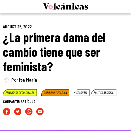
Skip
to
content
AUGUST 25, 2022
¿La primera dama del
cambio tiene que ser
feminista?
Por
Ita María
FEMINISMOS DECOLONIALES
GOBIERNO Y POLÍTICA
COLOMBIA
POLÍTICA REGIONAL
COMPARTIR ARTÍCULO