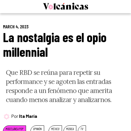
Skip
to
content
MARCH 4, 2023
La nostalgia es el opio
millennial
Que RBD se reúna para repetir su
performance y se agoten las entradas
responde a un fenómeno que amerita
cuando menos analizar y analizarnos.
Por
Ita María
MISCELÁNEA POP
OPINIÓN
MÉXICO
MÚSICA
TV