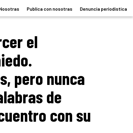
Nosotras
Publica con nosotras
Denuncia periodística
rcer el
iedo.
s, pero nunca
alabras de
cuentro con su