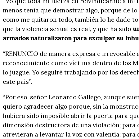
“Volqué toda mi fuerza en reivindicarme a mí 
menos tenía que demostrar algo, porque de lo 
como me quitaron todo, también lo he dado to
que la violencia sexual es real, y que ha sido
u
armados naturalizaron para exculpar su in
“RENUNCIO de manera expresa e irrevocable a
reconocimiento como víctima dentro de los Mac
lo juzgue. Yo seguiré trabajando por los derec
este país”.
“Por eso, señor Leonardo Gallego, aunque suen
quiero agradecer algo porque, sin la monstruo
hubiera sido imposible abrir la puerta para que
dimensión destructora de una violación; para 
atrevieran a levantar la voz con valentía; para