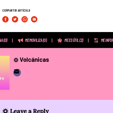
COMPARTIR ARTÍCULO
NA
(0)
ME MOVILIZA
(0)
ME ES ÚTIL
(2)
ME INFO
Volcánicas
Leave a Reply