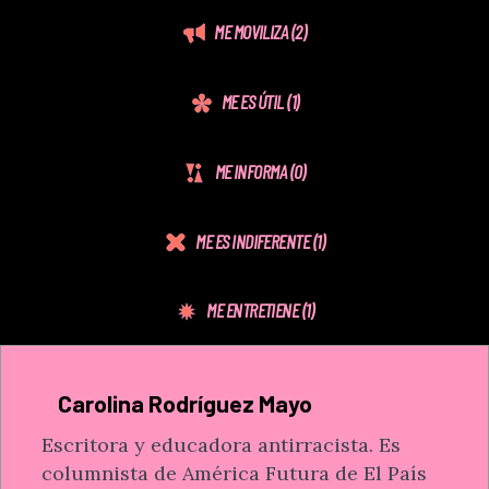
ME MOVILIZA
(2)
ME ES ÚTIL
(1)
ME INFORMA
(0)
ME ES INDIFERENTE
(1)
ME ENTRETIENE
(1)
Carolina Rodríguez Mayo
Escritora y educadora antirracista. Es
columnista de América Futura de El País