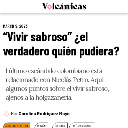
Skip
to
content
MARCH 9, 2023
“Vivir sabroso” ¿el
verdadero quién pudiera?
l último escándalo colombiano está
relacionado con Nicolás Petro. Aquí
algunos puntos sobre el vivir sabroso,
ajenos a la holgazanería.
Por
Carolina Rodríguez Mayo
GOBIERNO Y POLÍTICA
OPINIÓN
COLOMBIA
POLÍTICA REGIONAL