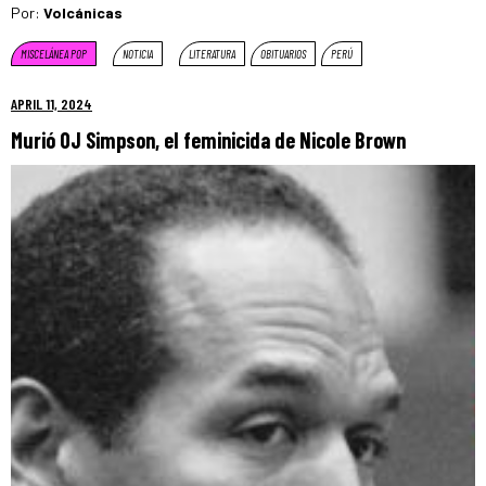
Por:
Volcánicas
MISCELÁNEA POP
NOTICIA
LITERATURA
OBITUARIOS
PERÚ
APRIL 11, 2024
Murió OJ Simpson, el feminicida de Nicole Brown