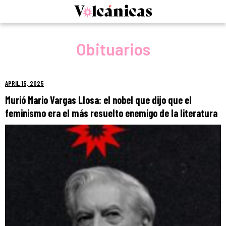
Skip
to
content
Obituarios
APRIL 15, 2025
Murió Mario Vargas Llosa: el nobel que dijo que el
feminismo era el más resuelto enemigo de la literatura