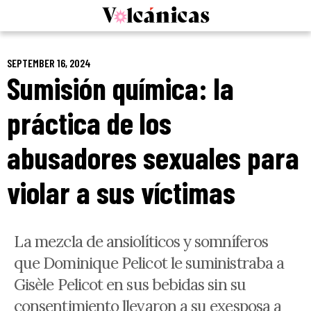
Skip
to
content
SEPTEMBER 16, 2024
Sumisión química: la
práctica de los
abusadores sexuales para
violar a sus víctimas
La mezcla de ansiolíticos y somníferos
que Dominique Pelicot le suministraba a
Gisèle Pelicot en sus bebidas sin su
consentimiento llevaron a su exesposa a