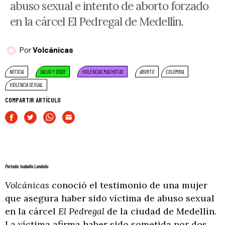
abuso sexual e intento de aborto forzado
en la cárcel El Pedregal de Medellín.
Por
Volcánicas
NOTICIA
SALUD Y DSDR
VIOLENCIAS MACHISTAS
ABORTO
COLOMBIA
VIOLENCIA SEXUAL
COMPARTIR ARTÍCULO
Portada: Isabella Londoño
Volcánicas
conoció el testimonio de una mujer
que asegura haber sido víctima de abuso sexual
en la cárcel
El Pedregal
de la ciudad de Medellín.
La víctima afirma haber sido sometida por dos