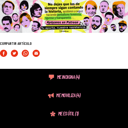
COMPARTIR ARTÍCULO
ME INDIGNA
(4)
ME MOVILIZA
(4)
ME ES ÚTIL
(1)