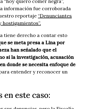
ía “hoy quiero comer negra”,
sta información fue corroborada
estro reportaje
“Denunciantes
 hostigamientos”.
a tiene derecho a contar esto
que se meta presa a Lina por
jueza han señalado que el
o si la investigación, acusación
 en donde se necesita enfoque de
e para entender y reconocer un
s en este caso:
r sus denuncias, pero la Fiscalía