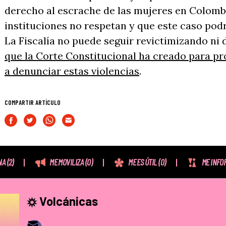
derecho al escrache de las mujeres en Colombi
instituciones no respetan y que este caso podr
La Fiscalía no puede seguir revictimizando n
que la Corte Constitucional ha creado para pr
a denunciar estas violencias
.
COMPARTIR ARTÍCULO
NA
(2)
ME MOVILIZA
(0)
ME ES ÚTIL
(0)
ME INFO
Volcánicas