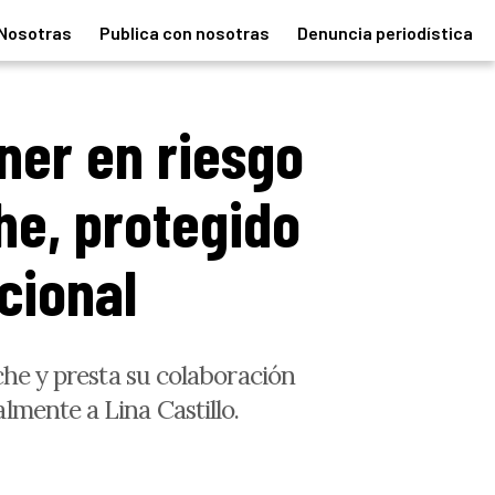
Nosotras
Publica con nosotras
Denuncia periodística
oner en riesgo
he, protegido
ucional
che y presta su colaboración
lmente a Lina Castillo.