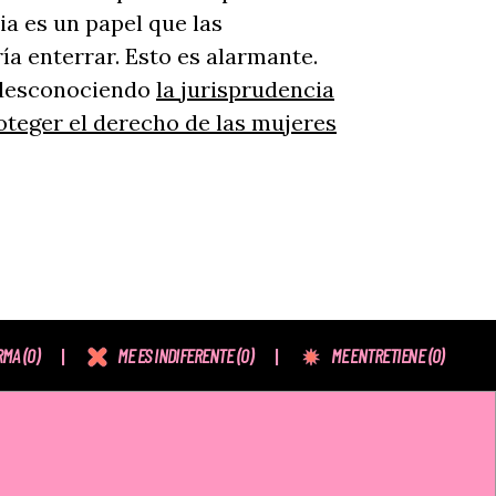
a es un papel que las
ía enterrar. Esto es alarmante.
i desconociendo
la jurisprudencia
oteger el derecho de las mujeres
RMA
(0)
ME ES INDIFERENTE
(0)
ME ENTRETIENE
(0)