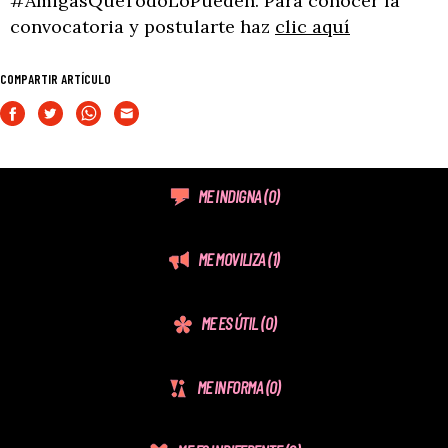
#AmigasQueTodoLoPueden. Para conocer la
convocatoria y postularte haz
clic aquí
COMPARTIR ARTÍCULO
ME INDIGNA
(0)
ME MOVILIZA
(1)
ME ES ÚTIL
(0)
ME INFORMA
(0)