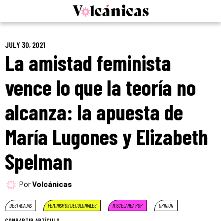
Skip
to
content
JULY 30, 2021
La amistad feminista
vence lo que la teoría no
alcanza: la apuesta de
María Lugones y Elizabeth
Spelman
Por
Volcánicas
DESTACADAS
FEMINISMOS DECOLONIALES
MISCELÁNEA POP
OPINIÓN
COMPARTIR ARTÍCULO