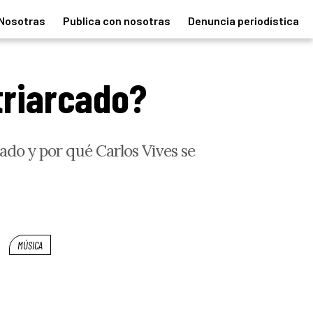
Nosotras
Publica con nosotras
Denuncia periodística
triarcado?
cado y por qué Carlos Vives se
MÚSICA