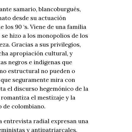
tante samario, blancoburgués,
nato desde su actuación
e los 90 ‘s. Viene de una familia
e se hizo a los monopolios de los
za. Gracias a sus privilegios,
ha apropiación cultural, y
tas negros e indigenas que
smo estructural no pueden o
po que seguramente mira con
nta el discurso hegemónico de la
romantiza el mestizaje y la
lo de colombiano.
a entrevista radial expresan una
eministas y antipatriarcales,