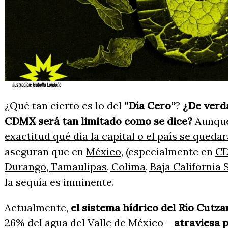
Ilustración: Isabella Londoño
¿Qué tan cierto es lo del
“Día Cero”
?
¿De verd
CDMX será tan limitado como se dice?
Aunqu
exactitud qué día la capital o el país se queda
aseguran que en
México
, (especialmente en
CD
Durango, Tamaulipas, Colima, Baja California S
la sequía es inminente.
Actualmente,
el sistema hídrico del Río Cutz
26% del agua del Valle de México—
atraviesa p