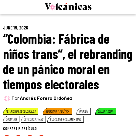
Skip
to
content
JUNE 19, 2026
“Colombia: Fábrica de
niños trans”, el rebranding
de un pánico moral en
tiempos electorales
Por
Andrés Forero Ordoñez
FEMINISMOS DECOLONIALES
GOBIERNO Y POLÍTICA
OPINIÓN
SALUD Y DSDR
COLOMBIA
DERECHOS TRANS
ELECCIONES COLOMBIA 2026
COMPARTIR ARTÍCULO