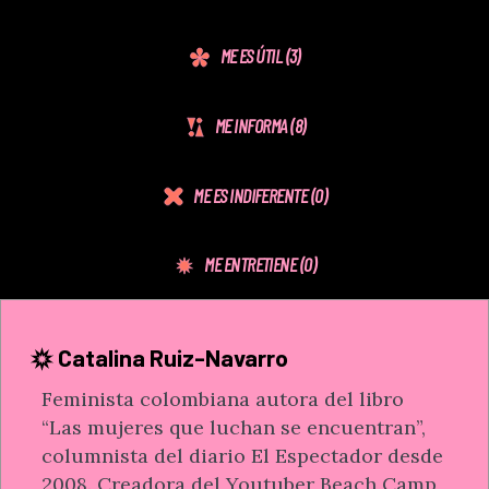
ME ES ÚTIL
(3)
ME INFORMA
(8)
ME ES INDIFERENTE
(0)
ME ENTRETIENE
(0)
Catalina Ruiz-Navarro
Feminista colombiana autora del libro
“Las mujeres que luchan se encuentran”,
columnista del diario El Espectador desde
2008. Creadora del Youtuber Beach Camp,