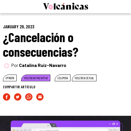
Skip
to
content
JANUARY 29, 2023
¿Cancelación o
consecuencias?
Por
Catalina Ruiz-Navarro
OPINIÓN
VIOLENCIAS MACHISTAS
COLOMBIA
VIOLENCIA SEXUAL
COMPARTIR ARTÍCULO