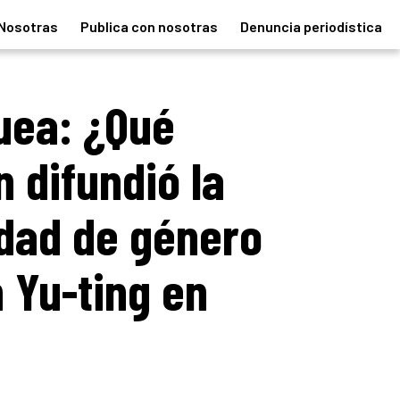
Nosotras
Publica con nosotras
Denuncia periodística
uea: ¿Qué
 difundió la
lidad de género
n Yu-ting en