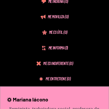
ME INDIGNA
(0)
ME MOVILIZA
(0)
ME ES ÚTIL
(0)
ME INFORMA
(1)
ME ES INDIFERENTE
(0)
ME ENTRETIENE
(0)
Mariana Iácono
Feminista, trabajadora social, profesora de