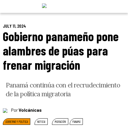
Skip
to
content
JULY 11, 2024
Gobierno panameño pone
alambres de púas para
frenar migración
Panamá continúa con el recrudecimiento
de la política migratoria
Por
Volcánicas
GOBIERNO Y POLÍTICA
NOTICIA
MIGRACIÓN
PANAMÁ