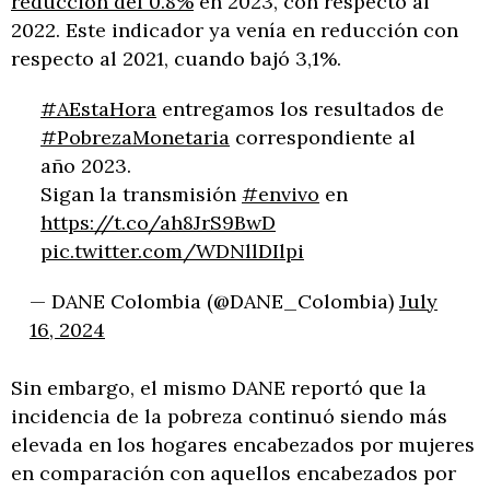
reducción del 0.8%
en 2023, con respecto al
2022. Este indicador ya venía en reducción con
respecto al 2021, cuando bajó 3,1%.
#AEstaHora
entregamos los resultados de
#PobrezaMonetaria
correspondiente al
año 2023.
Sigan la transmisión
#envivo
en
https://t.co/ah8JrS9BwD
pic.twitter.com/WDNllDIlpi
— DANE Colombia (@DANE_Colombia)
July
16, 2024
Sin embargo, el mismo DANE reportó que la
incidencia de la pobreza continuó siendo más
elevada en los hogares encabezados por mujeres
en comparación con aquellos encabezados por