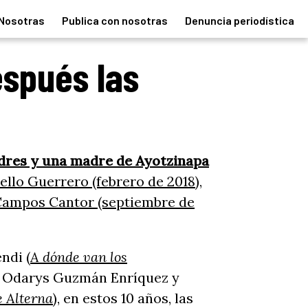
Nosotras
Publica con nosotras
Denuncia periodística
espués las
adres y una madre de Ayotzinapa
llo Guerrero (febrero de 2018),
 Campos Cantor (septiembre de
ndi (
A dónde van los
z, Odarys Guzmán Enríquez y
e Alterna
), en estos 10 años, las