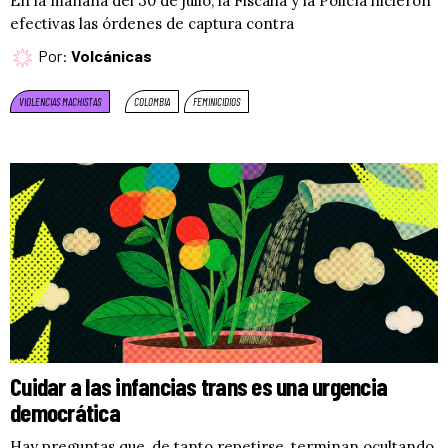
En la mañana del 30 de julio, la Fiscalía y la Policía hicieron
efectivas las órdenes de captura contra
Por:
Volcánicas
VIOLENCIAS MACHISTAS
COLOMBIA
FEMINICIDIOS
Cuidar a las infancias trans es una urgencia
democrática
Hay preguntas que, de tanto repetirse, terminan ocultando