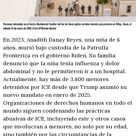
Personas detenidas en el Centro Residencial Familiar del Sur de Texas agitan carteles durante una protesta en Dilley, Texas, el
sábado 24 de enero de 2026. (Foto AP/Brenda Bazán)
En 2023, Anadith Danay Reyes, una niña de 8
años, murió bajo custodia de la Patrulla
Fronteriza en el gobierno Biden. Su familia
denunció que la niña tenía influenza y dolor
abdominal y no le permitieron ir a un hospital.
Actualmente, hay más de 3.800 menores
detenidos por ICE desde que Trump asumió su
nuevo mandato en enero de 2025.
Organizaciones de derechos humanos en todo el
mundo siguen condenando las prácticas
abusivas de ICE, incluyendo este y otros casos
que involucran a menores, no solo por su edad,
sino también por las circunstancias de la