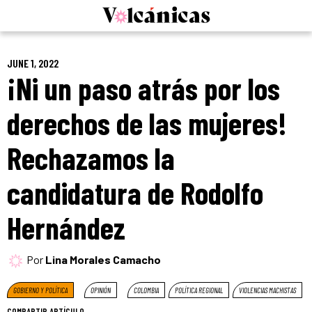
Skip
to
content
JUNE 1, 2022
¡Ni un paso atrás por los
derechos de las mujeres!
Rechazamos la
candidatura de Rodolfo
Hernández
Por
Lina Morales Camacho
GOBIERNO Y POLÍTICA
OPINIÓN
COLOMBIA
POLÍTICA REGIONAL
VIOLENCIAS MACHISTAS
COMPARTIR ARTÍCULO