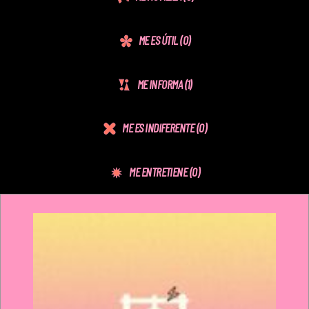
ME ES ÚTIL
(0)
ME INFORMA
(1)
ME ES INDIFERENTE
(0)
ME ENTRETIENE
(0)