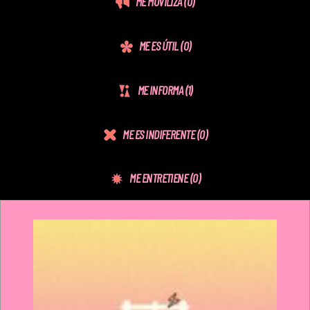
ME MOVILIZA
(0)
ME ES ÚTIL
(0)
ME INFORMA
(1)
ME ES INDIFERENTE
(0)
ME ENTRETIENE
(0)