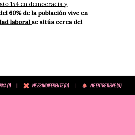
esto 154 en democracia y
del 60% de la población vive en
dad laboral
se sitúa cerca del
ORMA
(1)
ME ES INDIFERENTE
(0)
ME ENTRETIENE
(0)