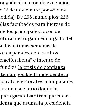
olongada situación de excepción
o 12 de noviembre por 45 días
medida). De 298 municipios, 226
lias facultades para fuerzas de
 de los principales focos de
ructural del órgano encargado del
 En las últimas semanas,
la
iones penales contra altos
ación ilícita” e intento de
ofundiza
la crisis de confianza
rten un posible fraude desde la
 aparato electoral es manipulable.
e es un escenario donde la
e para garantizar transparencia.
identa que asuma la presidencia