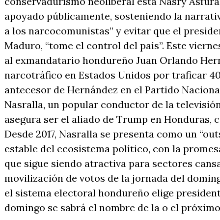
conservadurismo neoliberal está Nasry Asfura
apoyado públicamente, sosteniendo la narrati
a los narcocomunistas” y evitar que el preside
Maduro, “tome el control del país”. Este viern
al exmandatario hondureño Juan Orlando Her
narcotráfico en Estados Unidos por traficar 4
antecesor de Hernández en el Partido Nacional
Nasralla, un popular conductor de la televisión 
asegura ser el aliado de Trump en Honduras, c
Desde 2017, Nasralla se presenta como un “outs
estable del ecosistema político, con la promes
que sigue siendo atractiva para sectores cans
movilización de votos de la jornada del domingo
el sistema electoral hondureño elige president
domingo se sabrá el nombre de la o el próxim