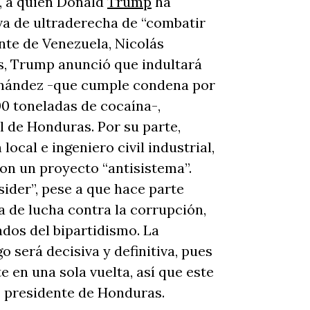
, a quien Donald
Trump
ha
va de ultraderecha de “combatir
nte de Venezuela, Nicolás
es, Trump anunció que indultará
nández -que cumple condena por
00 toneladas de cocaína-,
 de Honduras. Por su parte,
local e ingeniero civil industrial,
on un proyecto “antisistema”.
ider”, pese a que hace parte
a de lucha contra la corrupción,
ados del bipartidismo. La
 será decisiva y definitiva, pues
e en una sola vuelta, así que este
o presidente de Honduras.