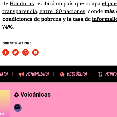
de
Honduras
recibirá un país que ocupa
el pu
transparencia, entre 180 naciones,
donde
más 
condiciones de pobreza y la tasa de
informali
74%.
COMPARTIR ARTÍCULO
NA
(0)
ME MOVILIZA
(0)
ME ES ÚTIL
(0)
ME INF
Volcánicas