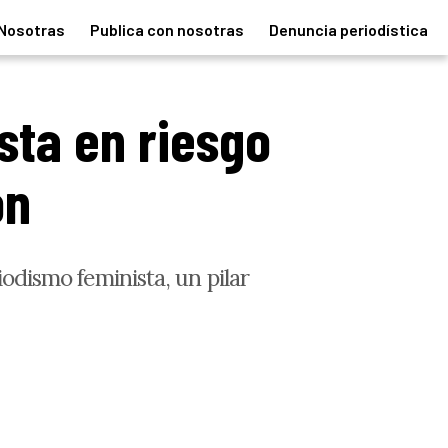
Nosotras
Publica con nosotras
Denuncia periodística
sta en riesgo
ón
iodismo feminista, un pilar