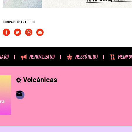
COMPARTIR ARTÍCULO
NA
(0)
ME MOVILIZA
(0)
ME ES ÚTIL
(0)
ME INFO
Volcánicas