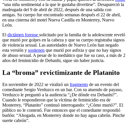
“una niña sentimental a la que le gustaba divertirse”. Desapareció la
madrugada del 9 de abril de 2022, después de una salida con
amigas. Su cuerpo fue encontrado semanas después el 22 de abril,
en una cisterna del motel Nueva Castilla en Monterrey, Nuevo
León.
El
dictámen forense
solicitado por la familia de la adolescente reveló
que murió por golpes en la cabeza y que su cuerpo registraba signos
de violencia sexual. Las autoridades de Nuevo León han negado
esta versión y
sostienen
que murió por asfixia y que no hay signos
de abuso sexual. A pesar de lo mediático que fue su caso, a más de 2
años del feminicidio de Debanhi, sigue sin haber justicia.
La “broma” revictimizante de Platanito
En noviembre de 2022 se viralizó un
fragmento
de un evento del
comediante Sergio Verduzco en un bar. Con su atuendo de payaso,
Verduzco le preguntó a la audiencia “¿De dónde era Debanhi?”.
Cuando le respondieron que la víctima de feminicidio era de
Monterrey, “Platanito” continuó interrogando: “¿Cómo murió?”. El
público no le contestó. Fue entonces que el comediante respondió
burlón: “Ahogada, en Monterrey donde no hay agua cabrón. Pinche
suerte cabrón”.