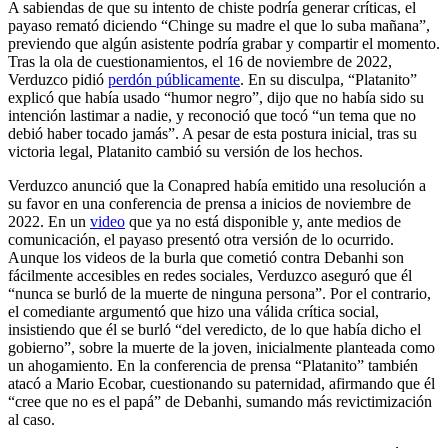
A sabiendas de que su intento de chiste podría generar críticas, el
payaso remató diciendo “Chinge su madre el que lo suba mañana”,
previendo que algún asistente podría grabar y compartir el momento.
Tras la ola de cuestionamientos, el 16 de noviembre de 2022,
Verduzco pidió
perdón públicamente
. En su disculpa, “Platanito”
explicó que había usado “humor negro”, dijo que no había sido su
intención lastimar a nadie, y reconoció que tocó “un tema que no
debió haber tocado jamás”. A pesar de esta postura inicial, tras su
victoria legal, Platanito cambió su versión de los hechos.
Verduzco anunció que la Conapred había emitido una resolución a
su favor en una conferencia de prensa a inicios de noviembre de
2022. En un
video
que ya no está disponible y, ante medios de
comunicación, el payaso presentó otra versión de lo ocurrido.
Aunque los videos de la burla que cometió contra Debanhi son
fácilmente accesibles en redes sociales, Verduzco aseguró que él
“nunca se burló de la muerte de ninguna persona”. Por el contrario,
el comediante argumentó que hizo una válida crítica social,
insistiendo que él se burló “del veredicto, de lo que había dicho el
gobierno”, sobre la muerte de la joven, inicialmente planteada como
un ahogamiento. En la conferencia de prensa “Platanito” también
atacó a Mario Ecobar, cuestionando su paternidad, afirmando que él
“cree que no es el papá” de Debanhi, sumando más revictimización
al caso.