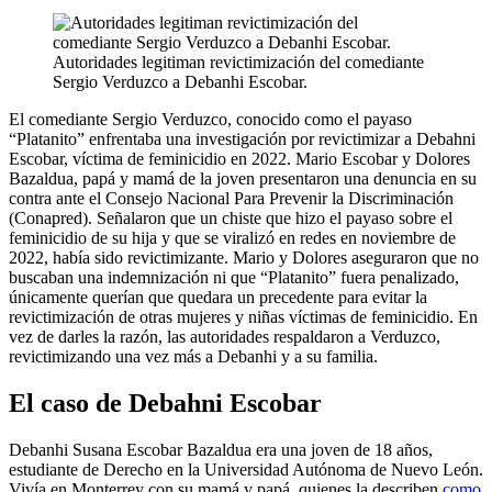
Autoridades legitiman revictimización del comediante
Sergio Verduzco a Debanhi Escobar.
El comediante Sergio Verduzco, conocido como el payaso
“Platanito” enfrentaba una investigación por revictimizar a Debahni
Escobar, víctima de feminicidio en 2022. Mario Escobar y Dolores
Bazaldua, papá y mamá de la joven presentaron una denuncia en su
contra ante el Consejo Nacional Para Prevenir la Discriminación
(Conapred). Señalaron que un chiste que hizo el payaso sobre el
feminicidio de su hija y que se viralizó en redes en noviembre de
2022, había sido revictimizante. Mario y Dolores aseguraron que no
buscaban una indemnización ni que “Platanito” fuera penalizado,
únicamente querían que quedara un precedente para evitar la
revictimización de otras mujeres y niñas víctimas de feminicidio. En
vez de darles la razón, las autoridades respaldaron a Verduzco,
revictimizando una vez más a Debanhi y a su familia.
El caso de Debahni Escobar
Debanhi Susana Escobar Bazaldua era una joven de 18 años,
estudiante de Derecho en la Universidad Autónoma de Nuevo León.
Vivía en Monterrey con su mamá y papá, quienes la describen
como