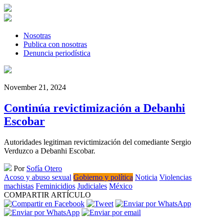
Skip
to
content
Nosotras
Publica con nosotras
Denuncia periodística
November 21, 2024
Continúa revictimización a Debanhi
Escobar
Autoridades legitiman revictimización del comediante Sergio
Verduzco a Debanhi Escobar.
Por
Sofía Otero
Acoso y abuso sexual
Gobierno y política
Noticia
Violencias
machistas
Feminicidios
Judiciales
México
COMPARTIR ARTÍCULO