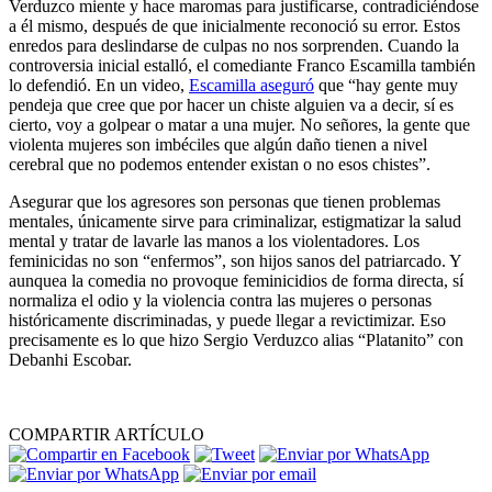
Verduzco miente y hace maromas para justificarse, contradiciéndose
a él mismo, después de que inicialmente reconoció su error. Estos
enredos para deslindarse de culpas no nos sorprenden. Cuando la
controversia inicial estalló, el comediante Franco Escamilla también
lo defendió. En un video,
Escamilla aseguró
que “hay gente muy
pendeja que cree que por hacer un chiste alguien va a decir, sí es
cierto, voy a golpear o matar a una mujer. No señores, la gente que
violenta mujeres son imbéciles que algún daño tienen a nivel
cerebral que no podemos entender existan o no esos chistes”.
Asegurar que los agresores son personas que tienen problemas
mentales, únicamente sirve para criminalizar, estigmatizar la salud
mental y tratar de lavarle las manos a los violentadores. Los
feminicidas no son “enfermos”, son hijos sanos del patriarcado. Y
aunquea la comedia no provoque feminicidios de forma directa, sí
normaliza el odio y la violencia contra las mujeres o personas
históricamente discriminadas, y puede llegar a revictimizar. Eso
precisamente es lo que hizo Sergio Verduzco alias “Platanito” con
Debanhi Escobar.
COMPARTIR ARTÍCULO