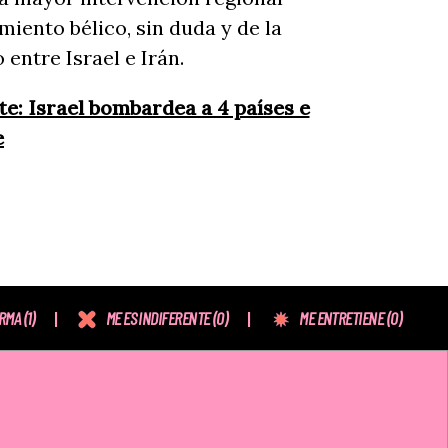
miento bélico, sin duda y de la
 entre Israel e Irán.
e: Israel bombardea a 4 países e
e
ORMA
(1)
ME ES INDIFERENTE
(0)
ME ENTRETIENE
(0)