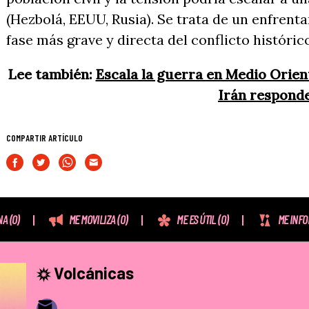
(Hezbolá, EEUU, Rusia). Se trata de un enfrenta
fase más grave y directa del conflicto histórico
Lee también:
Escala la guerra en Medio Orient
Irán respond
COMPARTIR ARTÍCULO
NA
(0)
ME MOVILIZA
(0)
ME ES ÚTIL
(0)
ME INF
Volcánicas