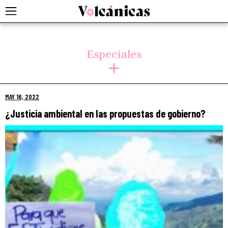
Skip
to
Especiales
content
MAY 16, 2022
¿Justicia ambiental en las propuestas de gobierno?