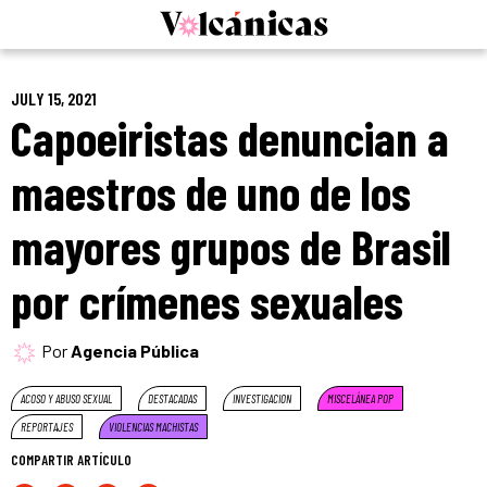
Skip
to
content
JULY 15, 2021
Capoeiristas denuncian a
maestros de uno de los
mayores grupos de Brasil
por crímenes sexuales
Por
Agencia Pública
ACOSO Y ABUSO SEXUAL
DESTACADAS
INVESTIGACION
MISCELÁNEA POP
REPORTAJES
VIOLENCIAS MACHISTAS
COMPARTIR ARTÍCULO