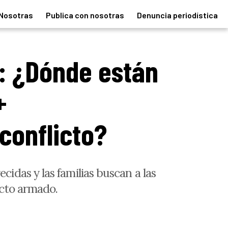
Nosotras
Publica con nosotras
Denuncia periodística
a: ¿Dónde están
+
conflicto?
das y las familias buscan a las
icto armado.