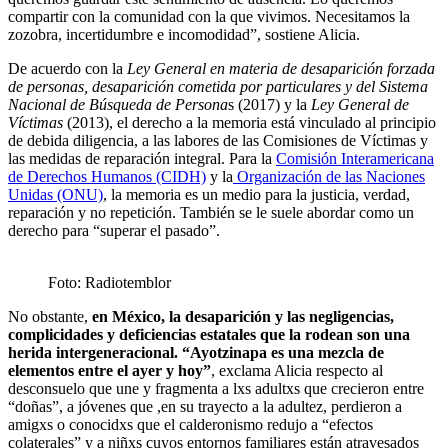
compartir con la comunidad con la que vivimos. Necesitamos la
zozobra, incertidumbre e incomodidad”, sostiene Alicia.
De acuerdo con la
Ley General en materia de desaparición forzada
de personas, desaparición cometida por particulares y del Sistema
Nacional de Búsqueda de Persona
s (2017) y la
Ley General de
Víctimas
(2013), el derecho a la memoria está vinculado al principio
de debida diligencia, a las labores de las Comisiones de Víctimas y
las medidas de reparación integral. Para la
Comisión Interamericana
de Derechos Humanos (CIDH)
y la
Organización de las Naciones
Unidas (ONU)
, la memoria es un medio para la justicia, verdad,
reparación y no repetición. También se le suele abordar como un
derecho para “superar el pasado”.
Foto: Radiotemblor
No obstante,
en México, la desaparición y las negligencias,
complicidades y deficiencias estatales que la rodean son una
herida intergeneracional.
“Ayotzinapa es una mezcla de
elementos entre el ayer y hoy”
, exclama Alicia respecto al
desconsuelo que une y fragmenta a lxs adultxs que crecieron entre
“doñas”, a jóvenes que ,en su trayecto a la adultez, perdieron a
amigxs o conocidxs que el calderonismo redujo a “efectos
colaterales” y a niñxs cuyos entornos familiares están atravesados