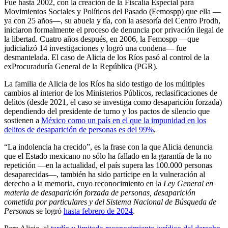
Fue hasta 2002, con la creación de la Fiscalía Especial para
Movimientos Sociales y Políticos del Pasado (Femospp) que ella —
ya con 25 años—, su abuela y tía, con la asesoría del Centro Prodh,
iniciaron formalmente el proceso de denuncia por privación ilegal de
la libertad. Cuatro años después, en 2006, la Femospp —que
judicializó 14 investigaciones y logró una condena— fue
desmantelada. El caso de Alicia de los Ríos pasó al control de la
exProcuraduría General de la República (PGR).
La familia de Alicia de los Ríos ha sido testigo de los múltiples
cambios al interior de los Ministerios Públicos, reclasificaciones de
delitos (desde 2021, el caso se investiga como desaparición forzada)
dependiendo del presidente de turno y los pactos de silencio que
sostienen a
México como un país en el que la impunidad en los
delitos de desaparición de personas es del 99%
.
“La indolencia ha crecido”, es la frase con la que Alicia denuncia
que el Estado mexicano no sólo ha fallado en la garantía de la no
repetición —en la actualidad, el país supera las 100.000 personas
desaparecidas—, también ha sido partícipe en la vulneración al
derecho a la memoria, cuyo reconocimiento en la
Ley General en
materia de desaparición forzada de personas, desaparición
cometida por particulares y del Sistema Nacional de Búsqueda de
Persona
s se logró
hasta febrero de 2024
.