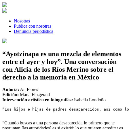
Skip
to
content
Nosotras
Publica con nosotras
Denuncia periodística
“Ayotzinapa es una mezcla de elementos
entre el ayer y hoy”. Una conversación
con Alicia de los Ríos Merino sobre el
derecho a la memoria en México
Autoría:
An Flores
Edición:
María Fitzgerald
Intervención artística en fotografías:
Isabella Londoño
“Los hijos e hijas de padres desaparecidos, así como l
“Cuando buscas a una persona desaparecida lo primero que te
preguntan [las autoridades] es si existió; lo que quieren acreditar es