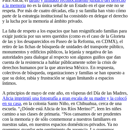
Para Alicia, el
tardío y limitado reconocimiento jurídico del derecho
a la memoria
no es la única señal de un Estado en el que este no se
respeta. Por más de cuatro décadas, ella y su familia han visto cómo
parte de la estrategia institucional ha consistido en delegar el derecho
y la lucha por la memoria al ámbito privado.
La falta de respeto a los espacios que han resignificado familias para
exigir justicia por sus seres queridos (como es el caso de la Glorieta
de las y los desaparecidos en Paseo de la Reforma, en CDMX), el
retiro de las fichas de búsqueda de unidades del transporte público,
monumentos y edificios públicos, la lejanía y negativa de las
autoridades para dialogar al respecto son algunos guiños que dan
cuenta de la resistencia a hablar públicamente sobre la crisis de
derechos humanos por la que atraviesa México. En respuesta,
colectivos de búsqueda, organizaciones y familias se han opuesto a
que su dolor, rabia y frustración se sigan limitando a espacios
íntimos.
A principios de mayo de este año, en vísperas del Día de las Madres,
Alicia imprimió una fotografía a gran escala de su madre y la colocó
en su casa
, en la colonia Santo Niño, en Chihuahua, cerca de una
escuela. “¿Dónde está Alicia de los Ríos Merino?”, leen les niñes
camino a sus clases de primaria. “Nos cansamos de ser prudentes
con la memoria y de sólo conmemorar a nuestros familiares en
nuestras salas, en nuestros espacios domésticos-privados. Ya no
queremos guardar este sentimiento de ausencia. Lo queremos