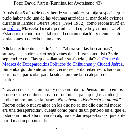
Foto: David Agren (Running for Ayotzinapa 43)
A más de 45 años de no saber de su paradero, su hija sospecha que
pudo haber sido una de las víctimas arrojadas al mar desde aviones
durante la llamada Guerra Sucia (1964-1982), como reconstruyó en
su
crónica
Marcela Turati
, periodista a la que hoy criminaliza el
Estado mexicano por su labor en la documentación y denuncia de
violaciones a derechos humanos.
Alicia creció entre “las doñas” —”ahora son las buscadoras”,
subraya—, madres de otrxs jóvenes de la Liga Comunista 23 de
septiembre con “las que solían salir su abuela y tía”:
el Comité de
Madres de Desaparecidos Políticos de Chihuahua y Ciudad Juárez
.
Sin embargo, durante su infancia no recuerda haber escuchado un
término en particular para la situación que la ha alejado de su
madre.
“Las ausencias se nombran y no se nombran. Pienso mucho en los
procesos que debimos pasar como familia para que [lxs adultxs]
pudieran pronunciar la frase:
“No sabemos dónde está tu mamá”
.
Fueron ocho o nueve años en los que no se me dijo que mi madre
era una desaparecida”, cuenta como parte de un periodo en el que el
Estado no mostraba intención alguna de dar respuestas o siquiera de
brindar acompañamiento.