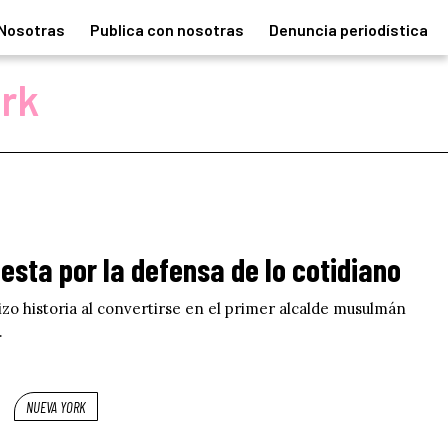
Nosotras
Publica con nosotras
Denuncia periodística
rk
sta por la defensa de lo cotidiano
izo historia al convertirse en el primer alcalde musulmán
.
NUEVA YORK