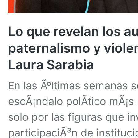
Lo que revelan los a
paternalismo y violen
Laura Sarabia
En las Ãºltimas semanas s
escÃ¡ndalo polÃ­tico mÃ¡s
solo por las figuras que in
participaciÃ³n de instituci