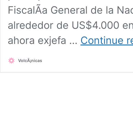
FiscalÃ­a General de la N
alrededor de US$4.000 en 
ahora exjefa …
Continue r
VolcÃ¡nicas