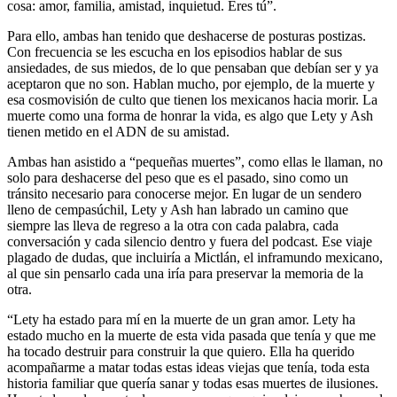
cosa: amor, familia, amistad, inquietud. Eres tú”.
Para ello, ambas han tenido que deshacerse de posturas postizas.
Con frecuencia se les escucha en los episodios hablar de sus
ansiedades, de sus miedos, de lo que pensaban que debían ser y ya
aceptaron que no son. Hablan mucho, por ejemplo, de la muerte y
esa cosmovisión de culto que tienen los mexicanos hacia morir. La
muerte como una forma de honrar la vida, es algo que Lety y Ash
tienen metido en el ADN de su amistad.
Ambas han asistido a “pequeñas muertes”, como ellas le llaman, no
solo para deshacerse del peso que es el pasado, sino como un
tránsito necesario para conocerse mejor. En lugar de un sendero
lleno de cempasúchil, Lety y Ash han labrado un camino que
siempre las lleva de regreso a la otra con cada palabra, cada
conversación y cada silencio dentro y fuera del podcast. Ese viaje
plagado de dudas, que incluiría a Mictlán, el inframundo mexicano,
al que sin pensarlo cada una iría para preservar la memoria de la
otra.
“Lety ha estado para mí en la muerte de un gran amor. Lety ha
estado mucho en la muerte de esta vida pasada que tenía y que me
ha tocado destruir para construir la que quiero. Ella ha querido
acompañarme a matar todas estas ideas viejas que tenía, toda esta
historia familiar que quería sanar y todas esas muertes de ilusiones.