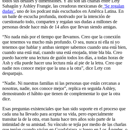
todos sus detalles y dimensiones. Y así son las charlas entre Lety
Sahagún y Ashley Frangie, las creadoras mexicanas de
‘Se regalan
dudas’
, uno de los podcast más escuchados en América Latina. En
un baile de escucha profunda, motivado por la intención de
cuestionarlo todo, comparten y regalan sus dudas a millones de
personas desde hace más de 14 años que llevan siendo amigas.
“No nada más por el tiempo que llevamos. Creo que la conexión
que tenemos va mucho más profundo. O sea, nunca ni ella ni yo
tenemos que hablar y ambas siempre sabemos cuando una está bien,
cuando una está mal, cuando una está enojada, triste bla bla. Creo
puedo hacerte una lectura de guión todos los días, a todas horas de
Ash y ella puede hacer una lectura mía al pie de la letra. Creo que
nadie nos conoce mejor que la una a la otra”, dice Lety con
desparpajo.
“Nadie. Ni nuestras familias ni las personas que están cercanas a
nosotras, nadie, nos conoce mejor”, replica en seguida Ashley,
demostrando el hábito que tienen de complementar lo que la otra
dice.
Esas preguntas existenciales que han sido soporte en el proceso que
cada una ha llevado para aceptar su vida, pero especialmente
transitar la de la otra, eran hasta hace tres años solo parte de la
intimidad de su amistad. Su vínculo se tejía por medio de las charlas
que tenían cuando vivían en Guadalajara, y luego en Los Ángeles, o