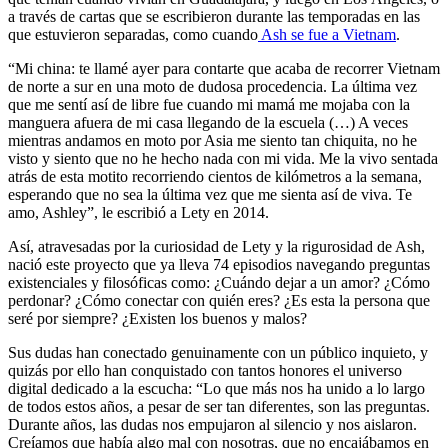
a través de cartas que se escribieron durante las temporadas en las
que estuvieron separadas, como cuando
Ash se fue a Vietnam
.
“Mi china: te llamé ayer para contarte que acaba de recorrer Vietnam
de norte a sur en una moto de dudosa procedencia. La última vez
que me sentí así de libre fue cuando mi mamá me mojaba con la
manguera afuera de mi casa llegando de la escuela (…) A veces
mientras andamos en moto por Asia me siento tan chiquita, no he
visto y siento que no he hecho nada con mi vida. Me la vivo sentada
atrás de esta motito recorriendo cientos de kilómetros a la semana,
esperando que no sea la última vez que me sienta así de viva. Te
amo, Ashley”, le escribió a Lety en 2014.
Así, atravesadas por la curiosidad de Lety y la rigurosidad de Ash,
nació este proyecto que ya lleva 74 episodios navegando preguntas
existenciales y filosóficas como: ¿Cuándo dejar a un amor? ¿Cómo
perdonar? ¿Cómo conectar con quién eres? ¿Es esta la persona que
seré por siempre? ¿Existen los buenos y malos?
Sus dudas han conectado genuinamente con un público inquieto, y
quizás por ello han conquistado con tantos honores el universo
digital dedicado a la escucha: “Lo que más nos ha unido a lo largo
de todos estos años, a pesar de ser tan diferentes, son las preguntas.
Durante años, las dudas nos empujaron al silencio y nos aislaron.
Creíamos que había algo mal con nosotras, que no encajábamos en