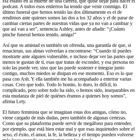
Ha estado en la muerte de una carrera, que quise dejar para hacer el
podcast. A todos esos entierros ha tenido que venir conmigo. El
último funeral que hemos tenido las dos últimamente es el de
rendirnos ante quienes somos las dos a los 32 años y el de parar de
cambiar ciertas partes de nuestras vidas que ya no van a cambiar y
que así van a ser”, sentencia Ashley, antes de añadir: “¡Cuánto
pinche funeral hemos tenido, amiga!”
Así que su amistad es también un ofrenda, una garantía de que, si
renacieran, sus almas volverían a encontrarse: “Cuando tú puedes
mostrarte ante alguien vulnerable, e incluso dejar ver las partes que
menos te gustan de ti, esas que tratas de esconder, y esa persona no
solo las puede ver, sino que las puede sostener e integrar junto
contigo, muchos miedos se disipan en ese momento. Eso es lo que
pasa con Ash. Y ella también me ha acompañado a enterrar varias
cosas. Creo que todo. Todo lo bonito, lo duro, lo difícil, lo
complicado, pero sobre todo ha sido, o hemos sido, inseparables en
esta mudanza de piel de quiénes éramos a quienes hoy somos”,
afirma Lety.
El futuro feminista que se imaginan estas dos amigas, cómo no,
viene cargado de más dudas, pero también de algunas certezas.
Como que su plataforma puede servir de megáfono para entender,
por ejemplo, que está bien estar mal y que esas inquietudes sobre el
sexo, el éxito, el amor, la fe, la belleza y el tiempo pueden volverse