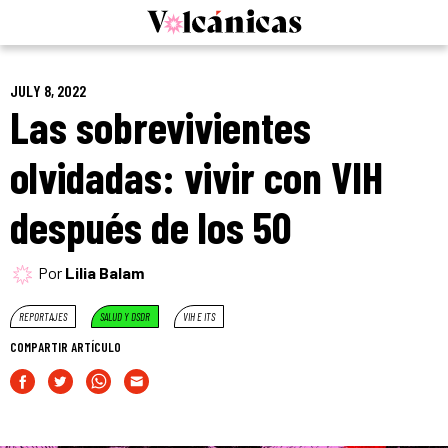
Skip
to
content
JULY 8, 2022
Las sobrevivientes
olvidadas: vivir con VIH
después de los 50
Por
Lilia Balam
REPORTAJES
SALUD Y DSDR
VIH E ITS
COMPARTIR ARTÍCULO