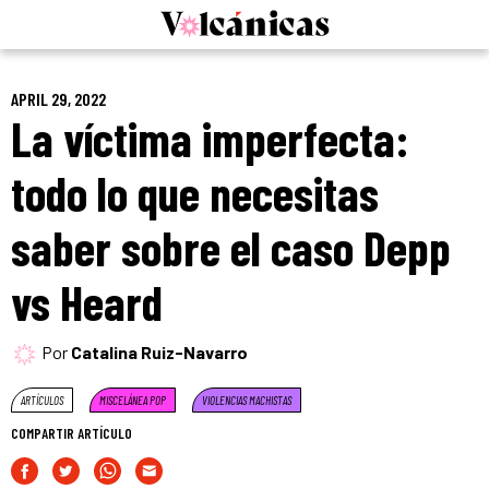
Skip
to
content
APRIL 29, 2022
La víctima imperfecta:
todo lo que necesitas
saber sobre el caso Depp
vs Heard
Por
Catalina Ruiz-Navarro
ARTÍCULOS
MISCELÁNEA POP
VIOLENCIAS MACHISTAS
COMPARTIR ARTÍCULO