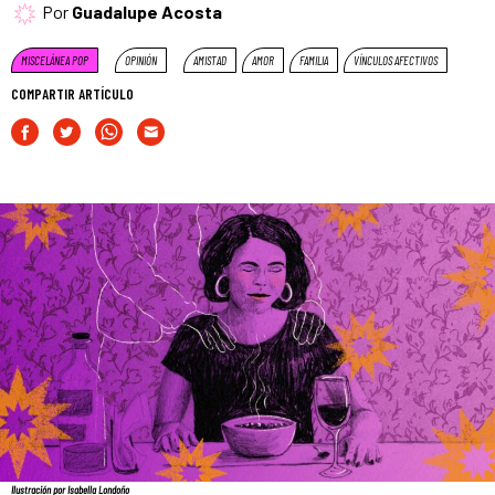
Por
Guadalupe Acosta
MISCELÁNEA POP
OPINIÓN
AMISTAD
AMOR
FAMILIA
VÍNCULOS AFECTIVOS
COMPARTIR ARTÍCULO
Ilustración por Isabella Londoño